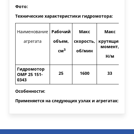
Фото:
Технические характеристики гидромотора:
Наименование
Рабочий
Макс
Макс
агрегата
объем,
скорость,
крутящий
мощ
момент,
3
см
об/мин
Н/м
Гидромотор
25
1600
33
OMP 25 151-
0343
Особенности:
Применяется на следующих узлах и агрегатах: